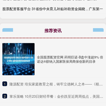
股票配资客服平台 31省份中央育儿补贴补助资金揭晓，广东第一
推荐资讯
全国股票配资官网 药明巨诺-B盘中涨超9% 倍
诺达®获纳入国家医保局商保创新药目录
1
​隆源配资 培实家庭教育之根，铸牢立德树人之本——《根深实遂》新书分享会在京举行
2
​掌乐策略 10月23日财经早餐：金价跌至近两周低点，美国将宣布大幅对俄制裁措施，油价上涨超3%