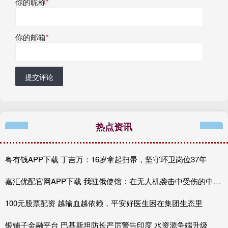
你的昵称
*
你的邮箱
*
提交评论
热点资讯
粤有钱APP下载 丁吉万：16岁拿起扫帚，坚守环卫岗位37年
嘉汇优配官网APP下载 我驻俄使馆：在无人机袭击中受伤的中国公民无生命危险
100元股票配资 越输血越依赖，平安好医生困在集团生态里
银铺子金融平台 巴基斯坦防长严厉警告印度 水资源争端升级