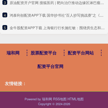
3
​原油配资开户官网 搜狐医药 | 靶向治疗推动边缘区淋巴瘤进入“无化疗”时代
4
​鸿泰利创配资APP下载 国华抄书社“百人抄写挑战赛”之《昭明文选》（总第35场）
5
​金牛股配资APP下载 上海银行行长施红敏：围绕房生态和车生态加大零售信贷拓展力度
瑞和网
股票配资平台
配资平台网站
配资平台官网
友情链接：
瑞和网
RSS地图
HTML地图
Powered by
Copyright
© 2024-2026