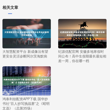
相关文章
大智慧配资平台 新成像法有望
纪源优配官网 安徽多地寒假时
更安全灵活诊断阿尔茨海默病
间公布！高中生假期最长最短相
差一周，你在哪一档
鸿泰利创配资APP下载 国华抄
书社“百人抄写挑战赛”之《昭明
文选》（总第35场）