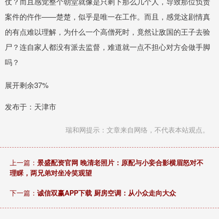
仗？而且感觉整个朝堂就像是只剩下那么几个人，导致那位负责
案件的仵作——楚楚，似乎是唯一在工作。而且，感觉这剧情真
的有点难以理解，为什么一个高僧死时，竟然让敌国的王子去验
尸？连自家人都没有派去监督，难道就一点不担心对方会做手脚
吗？
展开剩余37%
发布于：天津市
瑞和网提示：文章来自网络，不代表本站观点。
上一篇：
景盛配资官网 晚清老照片：原配与小妾合影横眉怒对不
理睬，两兄弟对坐冷笑观望
下一篇：
诚信双赢APP下载 厨房空调：从小众走向大众