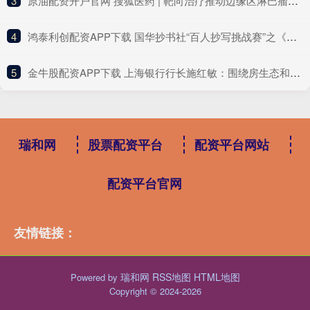
3
​原油配资开户官网 搜狐医药 | 靶向治疗推动边缘区淋巴瘤进入“无化疗”时代
4
​鸿泰利创配资APP下载 国华抄书社“百人抄写挑战赛”之《昭明文选》（总第35场）
5
​金牛股配资APP下载 上海银行行长施红敏：围绕房生态和车生态加大零售信贷拓展力度
瑞和网
股票配资平台
配资平台网站
配资平台官网
友情链接：
瑞和网
RSS地图
HTML地图
Powered by
Copyright
© 2024-2026