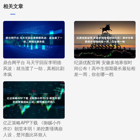
相关文章
鼎合网平台 马天宇回应李明德
纪源优配官网 安徽多地寒假时
风波：就当渡了一劫，真相比剧
间公布！高中生假期最长最短相
本疯
差一周，你在哪一档
亿正策略APP下载 《御赐小仵
作2》朝堂本弱！弟控萧瑾璃崩
人设，楚河蠢比坏烦人