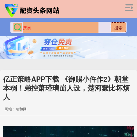
搜索
亿正策略APP下载 《御赐小仵作2》朝堂
本弱！弟控萧瑾璃崩人设，楚河蠢比坏烦
人
网站：瑞和网