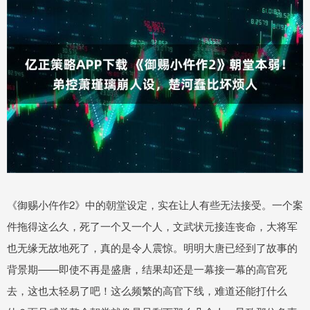
《御赐小仵作2》中的朝堂设定，实在让人有些无法接受。一个案
件拖得这么久，死了一个又一个人，文武状元接连丧命，大将军
也无缘无故地死了，真的是令人震惊。明明大唐已经到了故事的
背景期——即使不再是盛唐，结果却还是一幕接一幕的高官死
去，这也太轻易了吧！这么频繁的高官下线，难道还能打什么