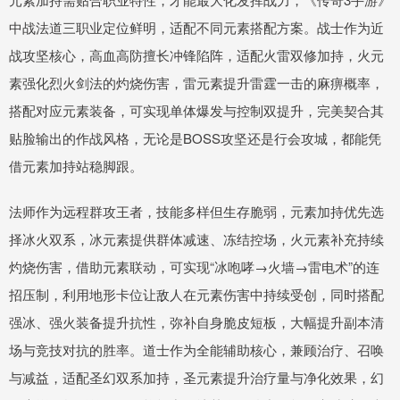
中战法道三职业定位鲜明，适配不同元素搭配方案。战士作为近
战攻坚核心，高血高防擅长冲锋陷阵，适配火雷双修加持，火元
素强化烈火剑法的灼烧伤害，雷元素提升雷霆一击的麻痹概率，
搭配对应元素装备，可实现单体爆发与控制双提升，完美契合其
贴脸输出的作战风格，无论是BOSS攻坚还是行会攻城，都能凭
借元素加持站稳脚跟。
法师作为远程群攻王者，技能多样但生存脆弱，元素加持优先选
择冰火双系，冰元素提供群体减速、冻结控场，火元素补充持续
灼烧伤害，借助元素联动，可实现“冰咆哮→火墙→雷电术”的连
招压制，利用地形卡位让敌人在元素伤害中持续受创，同时搭配
强冰、强火装备提升抗性，弥补自身脆皮短板，大幅提升副本清
场与竞技对抗的胜率。道士作为全能辅助核心，兼顾治疗、召唤
与减益，适配圣幻双系加持，圣元素提升治疗量与净化效果，幻