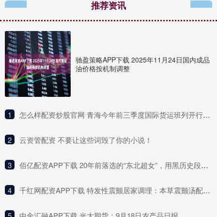
推荐资讯
驰盈策略APP下载 2025年11月24日国内成品
油价格按机制调整
1
​怎么样配资炒股官网 青海今年前三季度国际货运班列开行量创新高
2
​云资管配资 不要让这些词毁了你的小说！
3
​佰亿配资APP下载 20年前落选的“东北超女”，用黑历史段子杀回来了
4
​千红网配资APP下载 特发性震颤居家调理：本草震颤汤配合下的护颤饮品与活动场景及季节适配
5
​中金汇融APP下载 光大期货：9月18日农产品日报