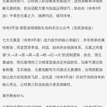
元素加持技巧、让经典三职业焕发全新战力，这份攻略将详细拆
解元素机制、职业适配方案与实战运用技巧，助你在《传奇3手
游》中掌控元素之力，驰骋玛法、续写传奇。
传奇3手游-获取游戏领取礼包码关注公众号（浩辰游戏盒）
七大元素是《传奇3手游》战力提升的核心突破口，并非简单的属
性附加，而是贯穿养成、对战、副本的全链路体系。元素之间遵
循“火→冰→雷→风→圣→暗→幻→火”的克制逻辑，攻击、强元
素减伤、弱元素增伤三大维度直接决定对战胜负，玩家可通过装
备附魔、宝石镶嵌、元素觉醒等方式激活元素属性，合理搭配就
能让战力实现质的飞跃，这也是《传奇3手游》区别于传统传奇的
核心亮点，让经典三职业的战斗更具策略性。
展开剩余61%
元素加持需贴合职业特性，才能最大化发挥战力，《传奇3手游》