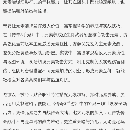
元素增强幻影符咒的干扰能力，让其在团队中既能稳定续航，也
能提供额外输出与控场。
想要让元素加持发挥最大价值，需掌握科学的养成与实战技巧。
在《传奇3手游》中，元素养成优先将武器附魔核心攻击元素，防
具强化当前版本主流威胁元素抗性，资源优先投入主元素觉醒，
避免分散资源导致战力断层。实战中，需提前观察敌人元素抗性
与地图环境，灵活切换元素攻击方式，利用克制关系实现伤害翻
倍，组队时合理搭配不同元素加持的职业，形成元素互补，就能
轻松应对各类高阶副本与热血对抗。
遵循以上技巧，贴合职业特性搭配元素加持、深耕元素养成、灵
活运用克制逻辑，便能让《传奇3手游》中的经典三职业焕发全新
活力，凭借元素之力再战传奇大陆。七大元素的加入，让传统传
奇战斗不再是单纯的战力堆砌，更注重策略与搭配，无论是老玩