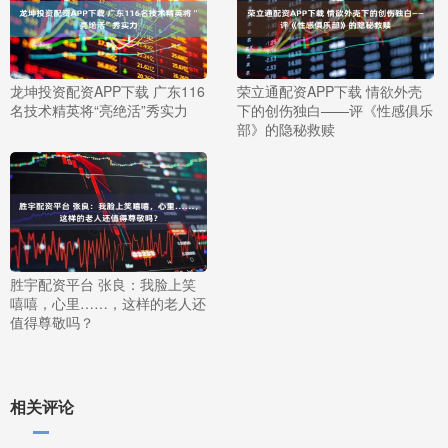
龙坤投资配资APP下载 广东116
荣立通配资APP下载 情欲外壳
名技术精英将“亮绝活”秀实力
下的创伤独白——评《性感俱乐
部》的隐秘救赎
胜宇配资平台 张良：我脸上笑
嘻嘻，心里……，这样的老人还
值得尊敬吗？
相关评论