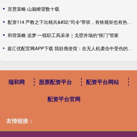
至慧策略 山巅瞭望数十载
配资114 严教之下出精兵&#32;“司令”带班，有铁规矩也有热心肠
和营策略 追梦·一线职工风采录｜戈壁井场的“抠门”管家
嘉汇优配官网APP下载 我驻俄使馆：在无人机袭击中受伤的中国公民无生命危险
瑞和网
股票配资平台
配资平台网站
配资平台官网
友情链接：