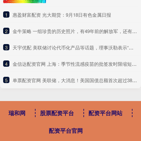
1
​惠盈财富配资 光大期货：9月18日有色金属日报
2
​金牛策略 一组珍贵的历史照片，有49年前的解放军，还有清朝时期的小太监
3
​天宇优配 美联储讨论代币化产品等话题，理事沃勒表示“积极拥抱支付创新”
4
​金信达配资官网 上海：季节性流感疫苗的批签发时限缩短至30个工作日
5
​单票配资官网 美联储，大消息！美国国债总额首次超过38万亿美元！美政府“停摆”第22天
瑞和网
股票配资平台
配资平台网站
配资平台官网