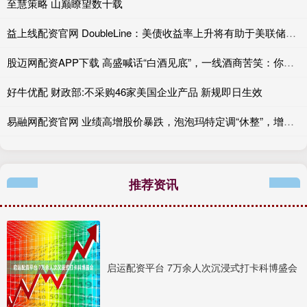
至慧策略 山巅瞭望数十载
益上线配资官网 DoubleLine：美债收益率上升将有助于美联储维持利率不变
股迈网配资APP下载 高盛喊话“白酒见底”，一线酒商苦笑：你管这叫复苏？
好牛优配 财政部:不采购46家美国企业产品 新规即日生效
易融网配资官网 业绩高增股价暴跌，泡泡玛特定调“休整”，增长天花板到了吗？
推荐资讯
启运配资平台 7万余人次沉浸式打卡科博盛会