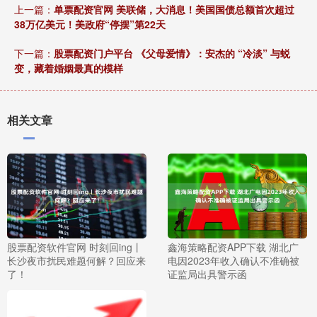
上一篇：
单票配资官网 美联储，大消息！美国国债总额首次超过
38万亿美元！美政府“停摆”第22天
下一篇：
股票配资门户平台 《父母爱情》：安杰的 “冷淡” 与蜕
变，藏着婚姻最真的模样
相关文章
股票配资软件官网 时刻回ing丨
鑫海策略配资APP下载 湖北广
长沙夜市扰民难题何解？回应来
电因2023年收入确认不准确被
了！
证监局出具警示函