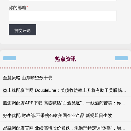
你的邮箱
*
提交评论
热点资讯
至慧策略 山巅瞭望数十载
益上线配资官网 DoubleLine：美债收益率上升将有助于美联储维持利率不变
股迈网配资APP下载 高盛喊话“白酒见底”，一线酒商苦笑：你管这叫复苏？
好牛优配 财政部:不采购46家美国企业产品 新规即日生效
易融网配资官网 业绩高增股价暴跌，泡泡玛特定调“休整”，增长天花板到了吗？