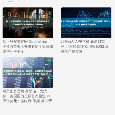
益上线配资官网 DoubleLine：
领航优配APP下载 新疆阿克
美债收益率上升将有助于美联储
苏：“粮经套种”促增收&#32;春
维持利率不变
耕生产提质效
单票配资官网 美联储，大消
息！美国国债总额首次超过38
万亿美元！美政府“停摆”第22天