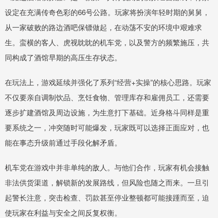
设定在充满传奇色彩的66号公路。玩家将扮演年轻时期的舅舅，
从一家破败的路边酒吧保镖做起，在动荡不安的环境中艰难求
生。蛮横的客人、虎视眈眈的机车党，以及警方的频繁施压，共
同构成了酒馆早期的高压生存状态。
在玩法上，游戏延续并强化了系列“经营+实操”的核心思路。玩家
不仅要亲自调制饮品、烹饪食物、管理库存和雇佣员工，还需要
逐步扩建酒馆及周边设施，为生意打下基础。近身格斗同样是重
要系统之一，冲突随时可能爆发，玩家既可以选择正面应对，也
能在事态升级前通过手段化解矛盾。
机车党在游戏中并非单纯的敌人。与他们合作，玩家有机会接触
非法供货渠道，解锁新的发展路线，但风险也随之而来。一旦引
起警长注意，突击检查、罚款甚至停业整顿都可能接踵而至，迫
使玩家在利益与安全之间反复权衡。